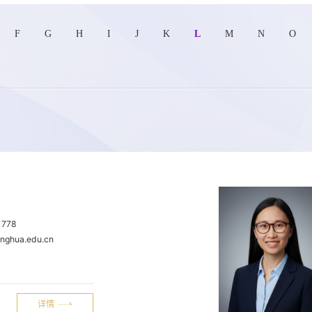
F
G
H
I
J
K
L
M
N
O
1778
inghua.edu.cn
详情