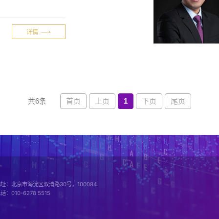
详情
首页
上页
1
下页
尾页
共6条
址：北京市海淀区双清路30号，100084
话：010-6278 5515