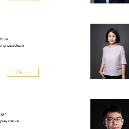
73994
singhua.edu.cn
详情
2282
ghua.edu.cn