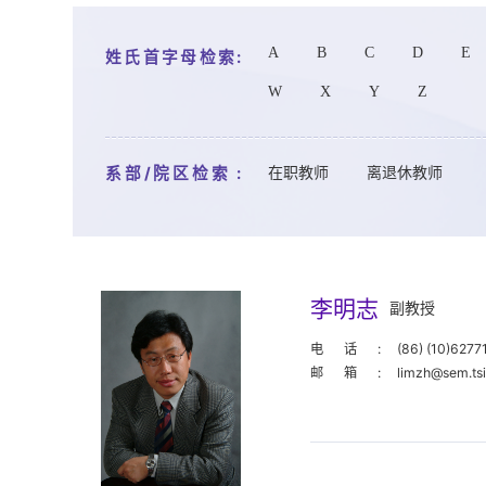
A
B
C
D
E
姓氏首字母检索:
W
X
Y
Z
系部/院区检索 :
在职教师
离退休教师
李明志
副教授
电话:
(86) (10)6277
邮箱:
limzh@sem.ts