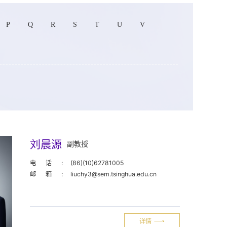
P
Q
R
S
T
U
V
刘晨源
副教授
电话:
(86)(10)62781005
邮箱:
liuchy3@sem.tsinghua.edu.cn
详情