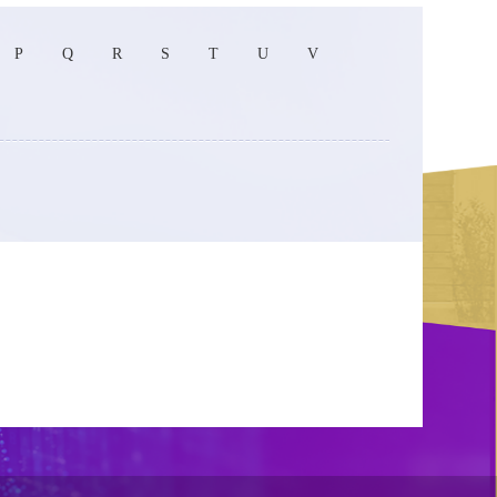
P
Q
R
S
T
U
V