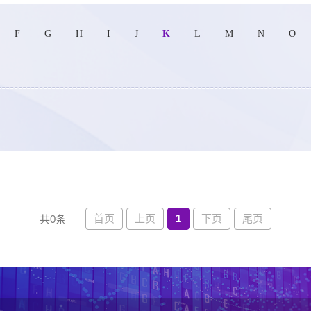
F
G
H
I
J
K
L
M
N
O
首页
上页
1
下页
尾页
共0条