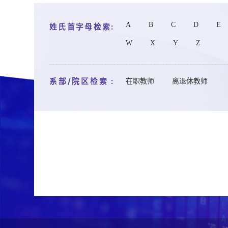
A
B
C
D
E
姓氏首字母检索:
W
X
Y
Z
系部/院区检索 :
在职教师
离退休教师