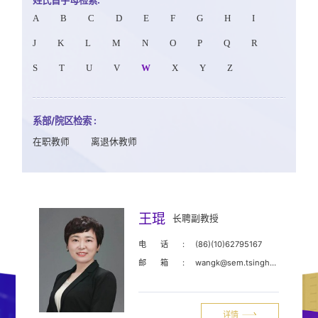
A
B
C
D
E
F
G
H
I
J
K
L
M
N
O
P
Q
R
S
T
U
V
W
X
Y
Z
系部/院区检索 :
在职教师
离退休教师
王琨
长聘副教授
电话:
(86)(10)62795167
邮箱:
wangk@sem.tsinghua.edu.cn
详情