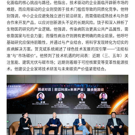
化面临的核心挑战与路径。他指出，技术驱动的企业面临开辟新市场的
难题，而应用驱动的企业则受困于技术门槛低导致的同质化竞争。他特
别强调，中小企业应避免独立进行前沿研发，而需借助成熟技术与外部
合作来开发产品，以应对创新源头不足的长期风险。饶子和深入辨析了
生物医药研究的产业逻辑。他强调，传染病防治更具公共产品属性，需
依靠国家与社会力量；而慢性病治疗则拥有更明确的商业前景。他呼吁
基础研究应保持前瞻性，并通过与产业结合，将科学发现转化为切实的
疾病解决方案。贺克斌系统阐述了绿色技术发展的双引擎——“法规标
准”与“市场碳价”。他预判了技术机遇的时间表：近期（三、五年）关
注氢能、建筑光伏与碳市场；远期则着眼于可控核聚变等变革性能源技
术。他建议企业家将技术研发与未来碳资产价值紧密结合。