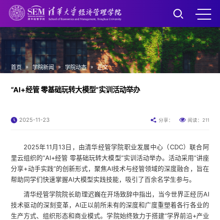
»
»
»
首页
学院新闻
学院动态
正文
“Al+经管 零基础玩转大模型”实训活动举办
2025-11-23
211
分享：
阅读：
2025年11月13日，由清华经管学院职业发展中心（CDC）联合阿
里云组织的“Al+经管 零基础玩转大模型”实训活动举办。活动采用“讲座
分享+动手实践”的创新形式，聚焦AI技术与经管领域的深度融合，旨在
帮助同学们快速掌握AI大模型实践技能，吸引了百余名学生参与。
清华经管学院院长助理迟巍在开场致辞中指出，当今世界正经历AI
技术驱动的深刻变革，AI正以前所未有的深度和广度重塑着各行各业的
生产方式、组织形态和商业模式。学院始终致力于搭建“学界前沿+产业