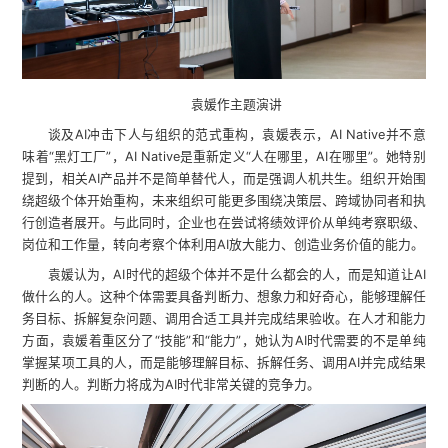
袁媛作主题演讲
谈及AI冲击下人与组织的范式重构，袁媛表示，AI Native并不意
味着“黑灯工厂”，AI Native是重新定义“人在哪里，AI在哪里”。她特别
提到，相关AI产品并不是简单替代人，而是强调人机共生。组织开始围
绕超级个体开始重构，未来组织可能更多围绕决策层、跨域协同者和执
行创造者展开。与此同时，企业也在尝试将绩效评价从单纯考察职级、
岗位和工作量，转向考察个体利用AI放大能力、创造业务价值的能力。
袁媛认为，AI时代的超级个体并不是什么都会的人，而是知道让AI
做什么的人。这种个体需要具备判断力、想象力和好奇心，能够理解任
务目标、拆解复杂问题、调用合适工具并完成结果验收。在人才和能力
方面，袁媛着重区分了“技能”和“能力”，她认为AI时代需要的不是单纯
掌握某项工具的人，而是能够理解目标、拆解任务、调用AI并完成结果
判断的人。判断力将成为AI时代非常关键的竞争力。