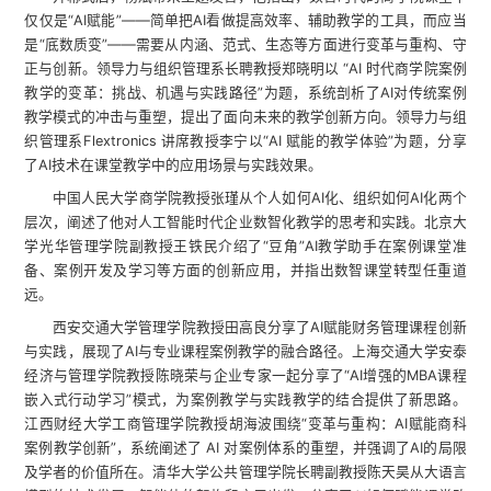
仅仅是“AI赋能”——简单把AI看做提高效率、辅助教学的工具，而应当
是“底数质变”——需要从内涵、范式、生态等方面进行变革与重构、守
正与创新。领导力与组织管理系长聘教授郑晓明以 “AI 时代商学院案例
教学的变革：挑战、机遇与实践路径”为题，系统剖析了AI对传统案例
教学模式的冲击与重塑，提出了面向未来的教学创新方向。领导力与组
织管理系Flextronics 讲席教授李宁以“AI 赋能的教学体验”为题，分享
了AI技术在课堂教学中的应用场景与实践效果。
中国人民大学商学院教授张瑾从个人如何AI化、组织如何AI化两个
层次，阐述了他对人工智能时代企业数智化教学的思考和实践。北京大
学光华管理学院副教授王铁民介绍了“豆角”AI教学助手在案例课堂准
备、案例开发及学习等方面的创新应用，并指出数智课堂转型任重道
远。
西安交通大学管理学院教授田高良分享了AI赋能财务管理课程创新
与实践，展现了AI与专业课程案例教学的融合路径。上海交通大学安泰
经济与管理学院教授陈晓荣与企业专家一起分享了“AI增强的MBA课程
嵌入式行动学习”模式，为案例教学与实践教学的结合提供了新思路。
江西财经大学工商管理学院教授胡海波围绕“变革与重构：AI赋能商科
案例教学创新”，系统阐述了 AI 对案例体系的重塑，并强调了AI的局限
及学者的价值所在。清华大学公共管理学院长聘副教授陈天昊从大语言