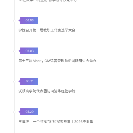
06.03
学院召开第一届教职工代表选举大会
06.03
第十三届Mostly OM运营管理前沿国际研讨会举办
05.31
沃顿商学院代表团访问清华经管学院
05.29
王博洋：一个寻找“锚”的探索故事丨2026毕业季