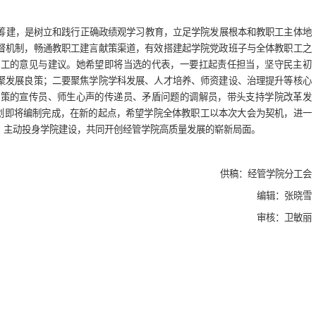
筹建，是树立和践行正确政绩观学习教育，立足学院发展根本和教职工主体地
督机制，畅通教职工建言献策渠道，有效搭建起学院党政班子与全体教职工之
职工的意见与建议。她希望即将当选的代表，一要扛起责任担当，坚守民主初
聚发展良策；二要聚焦学院学科发展、人才培养、师资建设、治理提升等核心
政策的宣传员、师生心声的传递员、矛盾问题的调解员，带头支持学院改革发
规划即将编制完成，在新的起点，希望学院全体教职工以本次大会为契机，进一
、主动投身学院建设，共同开创经管学院高质量发展的崭新局面。
供稿：经管学院分工会
编辑：张晓雪
审核：卫敏丽