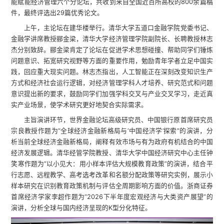
能赋能经济管理六个分论坛，共收到来自全国近百所高校的800余篇稿
件，最终评选出29篇优秀论文。
上午，主论坛在建华楼举行。清华大学五道口金融学院党委书记、
金融学讲席教授郦金梁，清华大学经济管理学院副院长、长聘教授林志
杰分别致辞。郦金梁肯定了论坛在促进学术思想碰撞、帮助同学们锤炼
问题意识、拓宽研究视野等方面的重要作用，勉励青年学者立足中国实
践，回应重大现实问题。林志杰指出，人工智能正在深刻改变知识生产
方式和经济社会运行逻辑，对经济管理学科人才培养、研究范式和问题
意识提出新的要求，鼓励同学们加强学科交叉与产业交叉学习，走近真
实产业场景，使学术研究更好地契合实际需求。
主旨演讲环节，世界金融论坛高级研究员、中国银行原首席研究员
宗良教授作题为“全球经济金融新格局与‘中国经济学’探索”的演讲，分
析当前全球经济金融新格局，阐释有效市场与有为政府有机结合的中国
经济发展逻辑。清华经管学院教授、清华大学中国经济研究中心主任钟
笑寒作题为“以小见大：用小样本评估大规模教育政策”的演讲，结合平
行志愿、远程教学、高考选考改革和名额分配政策等研究实例，展示小
样本研究在识别教育政策机制与评估全周期影响方面的价值。浙商证券
首席经济学家李超作题为“2026下半年度宏观经济与大类资产展望”的
演讲，分析全球与国内经济呈现的K型分化特征。