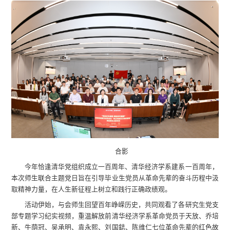
合影
今年恰逢清华党组织成立一百周年、清华经济学系建系一百周年，
本次师生联合主题党日旨在引导毕业生党员从革命先辈的奋斗历程中汲
取精神力量，在人生新征程上树立和践行正确政绩观。
活动伊始，与会师生回望百年峥嵘历史，共同观看了各研究生党支
部专题学习纪实视频，重温解放前清华经济学系革命党员于天放、乔培
新、牛荫冠、吴承明、袁永熙、刘国鋕、陈维仁七位革命先辈的红色故