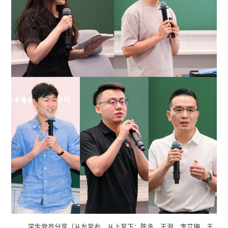
学生党员分享（从左至右、从上至下：陈丞、王澍、李艾珅、王