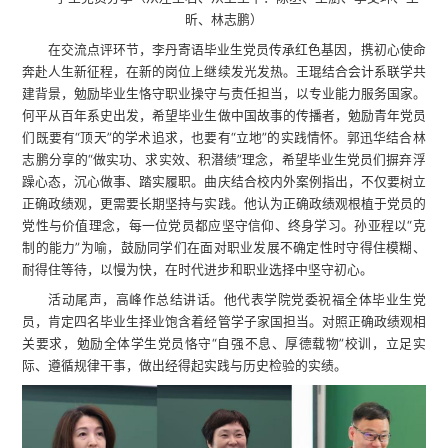
昕、林志鹏）
在交流点评环节，李丹寄语毕业生党员传承红色基因，携初心使命
奔赴人生新征程，在新的岗位上继续发光发热。王琨结合会计系联学共
建背景，勉励毕业生恪守职业操守与责任担当，以专业能力服务国家。
何平从百年系史出发，希望毕业生做中国故事的传播者，勉励青年党员
们既要有“顶天”的学术追求，也要有“立地”的实践情怀。郭迅华结合林
志鹏分享的“做实功、求实效、积潜绩”理念，希望毕业生党员们摒弃浮
躁心态，沉心做事、踏实履职。曲庆结合校内外案例指出，不仅要树立
正确政绩观，更需要长期坚持与实践。他认为正确政绩观根植于党员的
党性与价值理念，每一位党员都应坚守信仰、终身学习。孙亚程以“克
制的能力”为喻，鼓励同学们在面对职业发展不确定性时守得住模糊、
耐得住等待，以慢为快，在时代进步和职业选择中坚守初心。
活动尾声，高峰作总结讲话。他代表学院党委祝福全体毕业生党
员，肯定四名毕业生择业饱含着经管学子家国担当。对照正确政绩观相
关要求，勉励全体学生党员恪守“自强不息、厚德载物”校训，立足实
际、遵循规律干事，做出经得起实践与历史检验的实绩。