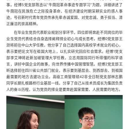
事。经博5党支部陈丞以“牛荫冠革命事迹专题学习”为题，详细讲述了
牛荫冠在民族危亡之际投身革命、在经济建设时期深耕实业的感人事
迹，号召新时代青年党员传承先辈赤诚爱国、对党忠诚、勇于担当、清
正廉洁的崇高精神。
在毕业生党员代表职业规划分享环节，四位即将奔赴不同岗位的毕
业生党员代表结合自身选择阐释择业初心与成长思考。经博0党支部王
澍将前往中山大学任教，他分享了自己选择国内高校学术就业的初心，
表示要把论文写在祖国大地上，以扎实研究回应社会需求。经博1党支
部李艾珅将赴新加坡管理大学任教，立志用国际同行听得懂的科学语
言，讲好中国企业的故事，向世界传播中国管理智慧。经博2党支部王
昕选择前往四川省公共部门就业，表示要到基层去、到西部去、到祖国
最需要的地方去建功立业。高级工商管理硕42非全日制党支部林志鹏
同学长期扎根路桥行业基层一线，分享了自己从技术员成长为集团负责
人的奋斗历程，认为党员的择业是要奔赴国家需要、人民需要的地方。