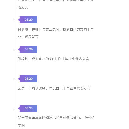
表发言
06.29
付斯璇：在独行与交汇之间，找到自己的方向丨毕
业生代表发言
06.29
张梓楠：成为自己的“狙击手”丨毕业生代表发言
06.29
么达一：看见选择，看见自己丨毕业生代表发言
06.25
联合国青年事务助理秘书长费利佩·波利耶一行到访
学院