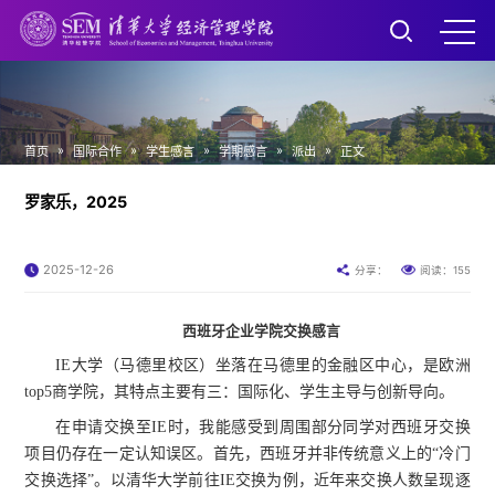
»
»
»
»
»
首页
国际合作
学生感言
学期感言
派出
正文
罗家乐，2025
2025-12-26
155
分享：
阅读：
西班牙企业学院交换感言
IE大学（马德里校区）坐落在马德里的金融区中心，是欧洲
top5商学院，其特点主要有三：国际化、学生主导与创新导向。
在申请交换至IE时，我能感受到周围部分同学对西班牙交换
项目仍存在一定认知误区。首先，西班牙并非传统意义上的“冷门
交换选择”。以清华大学前往IE交换为例，近年来交换人数呈现逐