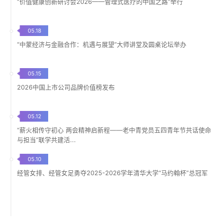
“价值健康创新研讨会2026——管理式医疗的中国之路”举行
05.18
“中蒙经济与金融合作：机遇与展望”大师讲堂及圆桌论坛举办
05.15
2026中国上市公司品牌价值榜发布
05.12
“薪火相传守初心 两会精神启新程——老中青党员五四青年节共话使命
与担当”联学共建活...
05.10
经管女排、经管女足勇夺2025-2026学年清华大学“马约翰杯”总冠军