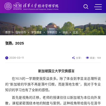
»
»
»
»
»
首页
国际合作
学生感言
学期感言
派出
正文
张扬，2025
2026-03-11
159
分享：
阅读：
新加坡国立大学交换感言
在NUS的一学期使我受益良多。除了体会到李显龙总理所
说
的“新加坡的华族不再是落叶归根，而是落地生根”，我对于专业
知识的学习也有了全新的感悟。
首先是视角的迁移，老师的授课往往以新加坡为本位向外发
散，课程紧密围绕本地的制度与案例，这种视角带给我与在清华