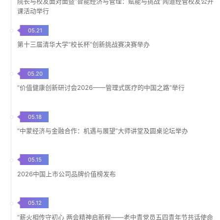
院长与校友面对面暨“智能经济与管理：赋能与挑战”闻道经管校友公开
课活动举行
05.21
第十三届清华大学“校长杯”创新挑战赛决赛举办
05.20
“价值健康创新研讨会2026——管理式医疗的中国之路”举行
05.18
“中蒙经济与金融合作：机遇与展望”大师讲堂及圆桌论坛举办
05.15
2026中国上市公司品牌价值榜发布
05.12
“薪火相传守初心 两会精神启新程——老中青党员五四青年节共话使命