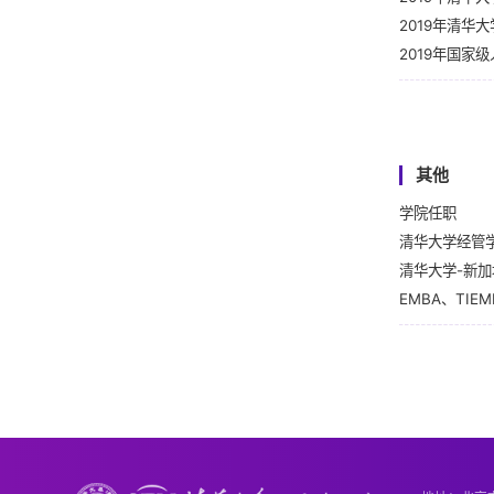
唐斯圆，李丹。
2019年清华
李欢、李丹、王
2019年国家
李欢，郑高娉，
2016年清华
贾楠，李丹。“
2015年清华
李丹，王丹。“
2014年清华
王木之，李丹。
2014年清华
其他
贾楠，李丹。“
2013年清华
学院任职
李欢，李丹。“
2013年清华
清华大学经管
翟进步，王玉涛
2013年清华
清华大学-新
翟进步，王玉涛
2012年清华
EMBA、TI
贾宁，李丹。“
2010年清华
清华大学经管
李丹，宋衍衡。
2009年清华
翟进步，贾宁，
2007年美国
罗婷，朱青，李
李丹，贾宁。“