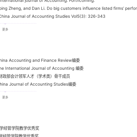
International journal of Accounting. Forthcoming.
ing Zheng, and Dan Li. Do big customers influence listed firms’ perf
 China Journal of Accounting Studies Vol5(3): 326-343
Dan Li. An Analysis of US Accounting Firms’ Cross-Country Audit Qual
更多
tudies Vol 4(2):183-204.
, Dan Li, Jeffrey Ng, Kevin Ow Yong. “Market Pricing of Banks’ Asse
. Journal of Accounting and Public Policy Vol. 34(2): 129-145.
, Jayanthi Krishnan, Dan Li. “Auditor Reporting under Section 404:
hina Accounting and Finance Review编委
ns”. 2013 (September). Contemporary Accounting Research Vol.30 (3)
e International Journal of Accounting 编委
 Dan Li. “The Disciplining Effect of the Internal Control Provisions
020 财政部会计领军人才（学术类）骨干成员
 Firms”. 2013. International Journal of Accounting Vol. 48 (2): 248-278
ina Journal of Accounting Studies编委
, Dan Li. Internal Control and Conditional Conservatism. The Account
21年十大会计信息技术评选专家
 Auditor Tenure Affect Accounting Conservatism? Further evidence”. 2
更多
协会财务管理专业委员会委员
41.
欢。“客户集中度与企业投资效率”，《会计研究》，2020年第一期：110-125
“客户地理距离邻近与公司信息质量”，《中国会计评论》，2019年第1期：21-
“新审计报告与股价同步性”，《会计研究》，2019年第1期：86-92。
大学经管学院教学优秀奖
“上市公司供应链地理距离与审计费用”，《审计研究》，2019年第1期：72-8
大学经管学院教学优秀奖