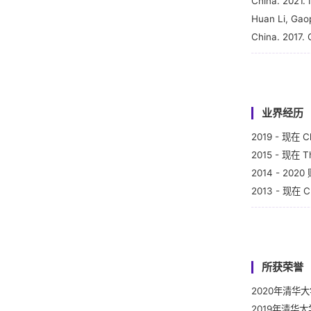
China. 2021. 
Huan Li, Gaop
China. 2017.
Nan Jia, and 
Accounting S
Beng Wee Goh
Crisis”. 2015
业界经历
Beng Wee Goh
2019 - 现在 C
Audit Opinio
2015 - 现在 Th
Beng Wee Goh,
2014 - 2
Structures of
2013 - 现在 Ch
Beng Wee Goh
2020、20
Dan Li. “Does
中国总会计师
29(3): 226-2
王丹、李丹、李
所获荣誉
唐斯圆、李丹。
王木之，李丹。
2020年清华
唐斯圆、李丹。
2019年清华