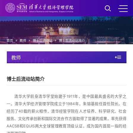
»
»
»
首页
教师
博士后流动站
博士后流动站简介
Faculty
教师
博士后流动站简介
清华大学前身清华学堂始建于1911年，是中国最具盛名的大学之
一。清华大学经济管理学院成立于1984年，朱镕基担任首任院长。在
经历了40载的薪火相传，清华经管学院在人才培养、科学研究、社会
服务、文化传承创新和国际交流合作方面取得了显著的成果，率先获得
AACSB和EQUIS两大全球管理教育顶级认证，成为国内首屈一指的经