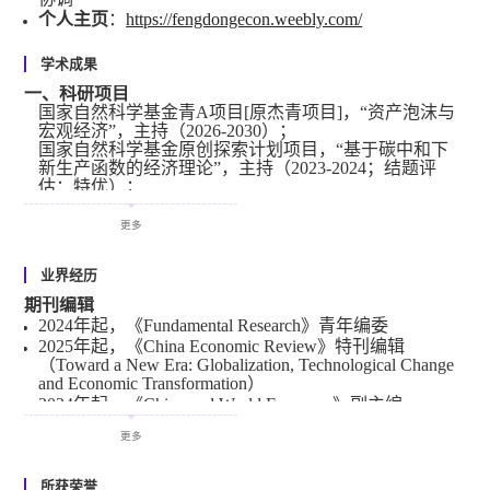
个人主页
：
https://fengdongecon.weebly.com/
学术成果
一、科研项目
国家自然科学基金青A项目[原杰青项目]，“资产泡沫与
宏观经济”，主持（2026-2030）；
国家自然科学基金原创探索计划项目，“基于碳中和下
新生产函数的经济理论”，主持（2023-2024；结题评
估：特优）；
国家自然科学基金青B项目[原优青项目]，“宏观经济
学”，主持（2022-2024；结题评估：优秀）；
更多
国家自然科学基金专项项目[计划局委托项目]，“引领基
础研究高质量发展的资助策略研究”，2025-2026，主
业界经历
持；
国家自然科学基金青C项目[原青年项目]，“资产泡沫、
期刊编辑
货币政策与宏观审慎调控”，主持（2020-2022；结题评
2024年起，《Fundamental Research》青年编委
估：特优）；
2025年起，《China Economic Review》特刊编辑
（Toward a New Era: Globalization, Technological Change
二、荣誉奖励
and Economic Transformation）
张培刚发展经济学青年学者奖，2024；
2024年起，《China and World Economy》副主编
北京市第十八届哲学社会科学优秀成果奖二等奖，
2022年起，《Mathematical Social Sciences》副主编
2026；
更多
2021年起，《Macroeconomic Dynamics》副主编
中国人民银行重点研究课题学术研究奖二等奖，2023；
北京市社会科学基金青年学术带头人，2024；
2021年起，《International Journal of Economic Theory》
副主编
所获荣誉