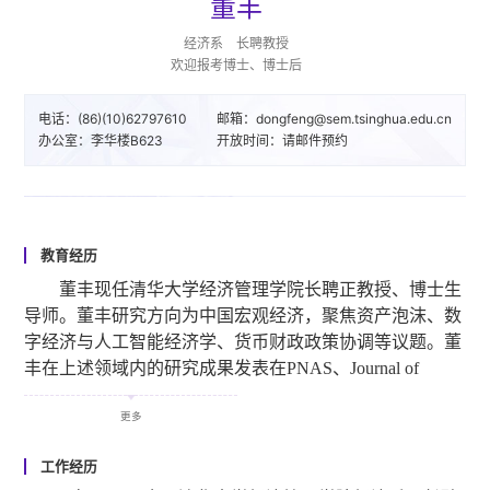
董丰
经济系 长聘教授
欢迎报考博士、博士后
电话：(86)(10)62797610
邮箱：dongfeng@sem.tsinghua.edu.cn
办公室：李华楼B623
开放时间：请邮件预约
教育经历
董丰现任清华大学经济管理学院长聘正教授、博士生
导师。董丰研究方向为中国宏观经济，聚焦资产泡沫、数
字经济与人工智能经济学、货币财政政策协调等议题。董
丰在上述领域内的研究成果发表在
PNAS、Journal of
Monetary Economics、Management Science、Journal of
更多
Economic Theory、
Review of Economic Dynamics
、
International Economic Review、
《经济研究》《管理世
工作经历
界》《管理科学学报》《金融研究》等国内外学术期刊，