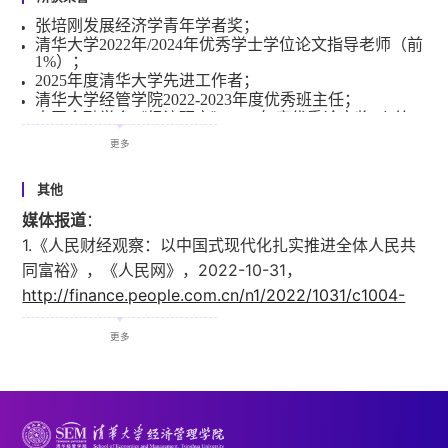
三、学术著作
2019年起，《Economic Modelling》副主编
张培刚发展经济学青年学者奖；
Asset Bubble Theory，筹备出版中；
清华大学2022年/2024年优秀学士学位论文指导老师（前
资产泡沫与宏观经济学十八讲，北京大学出版社，即将
社会服务
1%）；
出版；
2021年至今，中国金融学会青年学术委员会委员
资产泡沫与双支柱调控框架：基于建设现代中央银行制
2025年度清华大学先进工作者；
2022年至今，中国金融四十人（CF40）青年论坛会员
度的视角，清华大学出版社，2025年1月；
清华大学经管学院2022-2023年度优秀班主任；
2022年至今，2023 Asian Meeting of Econometric Society
中国金融学会《经济研究》2023年度优秀论文奖（2篇
委员会委员
四、中文发表
入选）；
2021年至今，中国经济学年会宏观专业委员会委员
更多
董丰
、周基航、贾彦东，银行资产负债表、金融系统性
中国信息经济学会2020年优秀成果奖；
2019年至今，China International Conference in
风险与双支柱调控框架，
《经济研究》
，2023年第8
中国信息经济学会2022年创新成果奖；
Macroeconomics评审委员会委员
期；
其他
清华大学经管学院2020年/2022年/2024年科研工作先进
2020年至今，中国信息经济学会理事
董丰
、许志伟，刚性泡沫：基于金融风险与刚性兑付的
奖；
动态一般均衡分析，《
2021年至今，中国世界经济学会理事
经济研究
》，2020年第10期
媒体报道
：
上海交通大学，“最受学生欢迎的老师”提名奖，2018
孙浩宁、
董丰（通讯作者）
、贾彦东，碳泡沫、资产搁
2021年至今，China Macro and Finance Study Group成员
1.《人民财经观察：以中国式现代化扎实推进全体人民共
年；
浅与碳减排路径，
《管理科学学报》
，2025年第8期；
2020年至今，清华大学国家治理与全球治理研究院（国
John Stuart Mill Fellowship，华盛顿圣路易大学，2009-
孙浩宁、
董丰（通讯作者）
、周基航，资产泡沫与“双
同富裕》，《人民网》，2022-10-31，
家高端智库中心）研究员
2010年；
支柱”调控效应：基于 TVP-SVAR 模型的估计，
《管理
2023年至今，中国计算机学会计算经济学专业组执行委
http://finance.people.com.cn/n1/2022/1031/c1004-
科学学报》
北京大学，廖凯原奖学金，2008年；
，已接受；
员
李金璞、孙浩宁、汤珂、
董丰
，数据资产、融资约束与
32555505.html
；
北京大学，CCER经济学双学位优秀助教，2007年；
2023年至今，清华大学图书馆经管分馆资源建设咨询委
数据泡沫，
《管理世界》
，2025年第9期；
更多
员会委员
2.《立足长远，中国经济发展以“稳”为关键词》， 中新社
邓燕飞、
董丰
、徐迎风、冯文伟，价格刚性、异质性预
《侨报》，2023-03-03，
期和通货膨胀动态，
《管理世界》
，2017年第9期；
其他公共服务
孙浩宁、李金璞、
董丰
，人工智能时代的收入分配与政
https://www.uschinapress.com/static/content/SH/2023-
清华大学经管学院经28班班主任，2022年至今
策权衡：基于任务与代际动态的理论分析，
《经济学
清华大学经管学院本科毕业论文（一学位/二学位）答辩
03-03/1081269577771520000.html
；
（季刊）》
，2026年第5期；
委员会成员，2019年至今
董丰
、孙浩宁、刘培林，中国经济高质量发展：投资与
3.《协同推进减碳和共富的一个基准政策框架》，财新