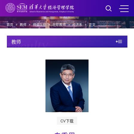
»
»
»
»
»
首页
教师
师资队伍
在职教师
经济系
正文
Faculty
教师
CV下载