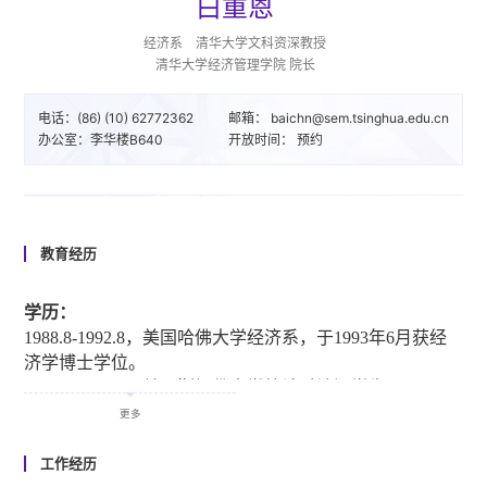
白重恩
经济系 清华大学文科资深教授
清华大学经济管理学院 院长
电话：(86) (10) 62772362
邮箱： baichn@sem.tsinghua.edu.cn
办公室：李华楼B640
开放时间： 预约
教育经历
学历：
1988.8-1992.8，美国哈佛大学经济系，于1993年6月获经
济学博士学位。
1987.7-1988.7，美国斯坦佛大学统计系访问学生。
1985.9-1988.7，美国加州大学圣地亚哥校区数学系，获数
更多
学博士学位。
1983.7-1985.8，中国科学院数学研究所硕士研究生（没有
工作经历