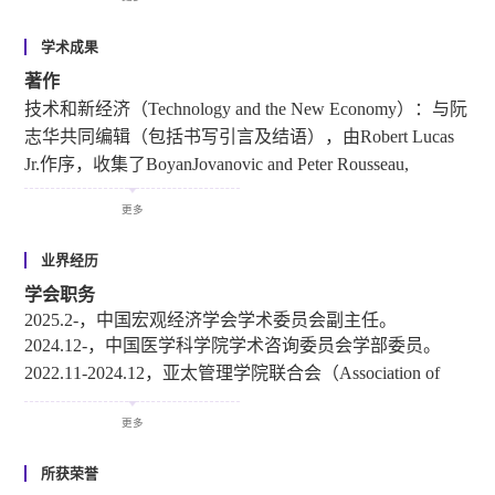
学术成果
其他职务
著作
2022.12-，中华全国工商联合会第十三届副主席。
技术和新经济（Technology and the New Economy）：与阮
2021.6-，中国投资有限责任公司独立董事。
志华共同编辑（包括书写引言及结语），由Robert Lucas
2020.5-
2024.9
，中国神华能源股份有限公司独立董事。
Jr.作序，收集了BoyanJovanovic and Peter Rousseau,
2011.8-2012.12，挂职北京市国有资产经营有限责任公司
Timothy Bresnahan and Franco Malerba, Danny Quah, Jeffrey
副总裁。
更多
Sachs and John McArthur, and Michael Woodford等人的文章,
2006.11-2007.10，布鲁金斯学会non-resident高级研究员。
由麻省理工学院出版社于2002年出版。
业界经历
学会职务
中国经济增长潜力研究（A Research on China’s Economic
2025.2-，中国宏观经济学会学术委员会副主任。
Growth Potential）：与张琼合著，由Routledge出版社于
2024.12-，中国医学科学院学术咨询委员会学部委员。
2017年出版。
2022.11-
2024.12
，亚太管理学院联合会（Association of
Asia-Pacific Business Schools AAPBS）主席。
学术期刊上发表的文章
2019.10-，中国财政学会第十届理事会副会长暨理事会学
更多
术委员会委员。
英文
2016.5-，中国劳动经济学会副会长。
所获荣誉
Entrepreneurial Reluctance: Talent and Firm Creation in China.