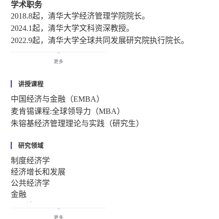
读完学位）。
学术职务
1979.9-1983.6，中国科学技术大学数学系，获数学学士学
2018.8起，清华大学经济管理学院院长。
位及郭沫若奖。
2024.1起，清华大学文科资深教授。
2022.9起，清华大学全球共同发展研究院执行院长。
2019.5起，清华大学现代国有企业研究院院长。
更多
2016.7.-2018.8，清华大学经济管理学院常务副院长。
2009.6-2016.7，清华大学经济管理学院副院长。
讲授课程
2008.1起，清华大学中国财政税收研究所所长。
中国经济与金融（EMBA）
2005.1-2016.7，清华大学经济管理学院经济系主任。
麦肯锡课程:全球领导力（MBA）
2004.10-2024.1，清华大学经管学院Mansfield Freeman弗里
朱镕基经济管理理论与实践（研究生）
曼讲席教授
2004.7起，清华大学经济管理学院教授
研究领域
2002.4-2004.7，清华大学经济管理学院特聘教授。
制度经济学
1999.9-2004.7，香港大学经济金融学院，助理教授、副教
经济增长和发展
授。
公共经济学
1992.9-1999.6，美国波士顿学院，助理教授。
金融
2013.7-2014.1，美国斯坦福大学访问教授。
公司治理
中国经济
更多