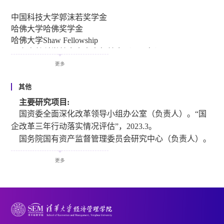
2021.7-，中国金融学会副秘书长。
(with Ruixue Jia, Hongbin Li, and Xin Wang), Economic
2015.4-2019.10，中国财政学会第九届常务理事暨理事会
Journal, October 2024.
中国科技大学郭沫若奖学金
学术委员会委员。
哈佛大学哈佛奖学金
Boosting Pension Enrollment and Household Consumption by
2014.6-2021.7，国际经济学会（International Economic
哈佛大学Shaw Fellowship
Example: A Field Experiment on Information Provision. (with
Association）执行委员会成员。
国家自然科学基金杰出青年基金（2006年）
Wei Chi, Tracy Xiao Liu, Chao Tang and Jian Xu),Journal of
2003.9-2004.8，中国留美经济学会学术出版委员会成员。
“新世纪百千万人才工程”国家级人选（2007年）
更多
Development Economics, Volume 150, May 2021.
2001.9-2003.8，中国留美经济学会理事。
首届浦山中银世界经济学优秀论文奖最高奖（2008年）
第十三届孙冶方经济科学奖论文奖（2008年度）
其他
Earnings Inequality and China's Preferential Lending Policy.
清华大学先进工作者（2008-2009学年度）
主要研究项目:
(with Qing Liu and Wen Yao), Journal of Development
学术期刊职务
北京市优秀教师（2009年）
国资委全面深化改革领导小组办公室（负责人）。“国
Economics, Volume 145, June 2020.
2012-，《经济研究》，编委
第五届（2009年）高等学校科学研究优秀成果奖（人文社
企改革三年行动落实情况评估”，2023.3。
2009-，《金融研究》，编委
会科学）经济学科研究报告二等奖“中国服务业发展的问
Special Deals with Chinese Characteristics.(with Chang-Tai
国务院国有资产监督管理委员会研究中心（负责人）。
2006-2008，2011-2013,《世界银行经济评论》 (The World
题和对策”，使用单位：国家发改委产业协调司（原产业
Hsieh and Zheng Song),NBER Macroeconomics Annual,
“中央企业专业化整合问题研究”，2022.12-2023.8。
Bank Economic Review)，编委
政策司），使用时间：2006年6月
34(2019): 341-379, 2020.
更多
全国人大常委会预算工委预决算审查室（负责人）。“政
2004-2006，《比较经济学杂志》 (Journal of Comparative
指导的博士论文获得第四届 “黄达-蒙代尔经济学奖”
Economics)，编委
府债务法立法研究”，2022.7-2022.10。
（《中国国民收入的要素分配份额研究》，钱震杰，2009
The Long Shadow of China’s Fiscal Expansion. (with Chang-
2001-，《中国经济评论》 (China Economic Review)，编委
国务院国资委企业改革局（负责人）。“中央企业重组整
年）
tai Hsieh, Michael Zheng Song), Brookings Papers on
2000-，《经济金融年刊》 (Annals of Economics and
享受国务院政府特殊津贴（2011年）
合案例研究”，2022.7-2022.12。
Economic Activity, pp.129-165, Fall 2016.
Finance)，编委
第四届张培刚发展经济学优秀成果奖（2012年）
广东省商务厅（负责人）。“2021广东自贸试验区投资便
《南开经济研究》，编委