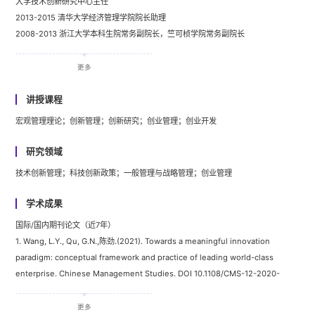
大学技术创新研究中心主任
2013-2015 清华大学经济管理学院院长助理
2008-2013 浙江大学本科生院常务副院长，竺可桢学院常务副院长
2005-2008 浙江大学公共管理学院副院长
2006 浙江大学科教发展战略研究中心（教育部战略研究基地）主任
更多
2005 浙江大学创新与持续竞争力研究基地（教育部哲学社会科学创新基地）常务
副主任
讲授课程
2000 浙江大学校长办公室主任助理
宏观管理理论；创新管理；创新研究；创业管理；创业开发
1999 破格晋升为浙江大学教授， 2001年被批准为博士生导师
1998 浙江大学创新与发展研究中心副主任
研究领域
1995 破格晋升为浙江大学副教授，并任浙江大学管理科学研究所常务副所长
技术创新管理；科技创新政策；一般管理与战略管理；创业管理
1994 浙江大学管理学院助理教授
学术成果
国际/国内期刊论文（近7年）
1. Wang, L.Y., Qu, G.N.,陈劲.(2021). Towards a meaningful innovation
paradigm: conceptual framework and practice of leading world-class
enterprise. Chinese Management Studies. DOI 10.1108/CMS-12-2020-
0536.
2. 陈劲, Di Minin, A., Minshall, T., Su, Y.S., Xue, L., Zhou, Y.(2021). The New
更多