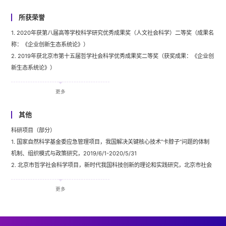
Silk Road: R&D networks, knowledge diffusions, and open innovation[J]. R
& D Management, 51(3) SI: 243-246.
所获荣誉
3. Guo, J.J., Zhou, S.S., 陈劲, Chen, Q.(2021). How information technology
1. 2020年获第八届高等学校科学研究优秀成果奖（人文社会科学）二等奖（成果名
capability and knowledge integration capability interact to affect business
称：《企业创新生态系统论》）
model design:A polynomial regression with response surface analysis.
2. 2019年获北京市第十五届哲学社会科学优秀成果奖二等奖（获奖成果：《企业创
Technological Forecasting and Social Change,
新生态系统论》）
DOI10.1016/j.techfore.2021.120935.
3. 2018年获中国管理科学学会第六届管理科学奖（学术类）（获奖成果：《企业创
4. 陈劲, Wang, L.Y., Qu, G.N.(2021). Explicating the business model from a
新生态系统论》）
更多
knowledge-based view: nature, structure, imitability and competitive
4. 2017年获北京市高等教育教学成果奖二等奖（成果名称：《创新管理：赢得持续
advantage erosion. Journal of Knowledge Management, 2021, 25(1) ,SI:23-
竞争优势（第二版）（教材）》）
其他
47.
5. 2017年获中国科学学与科技政策研究会首届杰出贡献奖
科研项目（部分）
5. Mei, L., Rentocchini F.,陈劲.（2021）.Antecedents of strategic
6. 2015年获第七届高等学校科学研究优秀成果奖（人文社会科学）三等奖（成果名
1. 国家自然科学基金委应急管理项目，我国解决关键核心技术“卡脖子”问题的体制
ambidexterity in firms’ product innovation: External knowledge and
称：《协同创新》）
机制、组织模式与政策研究，2019/6/1-2020/5/31
internal information sharing. Journal of Small Business Management,
7. 2014年获聘教育部长江学者特聘教授
2. 北京市哲学社会科学项目，新时代我国科技创新的理论和实践研究，北京市社会
DOI10.1080/00472778.2021.1944635.
8. 2013年获第三届中国出版政府图书奖提名奖（成果名称：《运用全面创新管理提
科学界联合会，2018/9/1-2020/9/1
6. Wu, H., 陈劲,(2020) International ambidexterity in firms' innovation of
升中国中小企业的创新能力》）；
3. 国家社会科学基金重大项目，建设世界科技创新强国的战略比较与实现路径研
更多
multinational enterprises from emerging economies: an investigation of
9. 2011年获浙江省科学技术奖二等奖（成果名称：《基于代结构算法的研究评价研
究，全国哲学社会科学规划办公室，2017/11/15-2020/12/31
TMT attributes. Baltic Journal of Management, Vol.15, No. 3, pp.431-451.
究》）
4. 国家科技支撑计划项目，公共文化科技服务能力建设与绩效评估体系及共性技术
7. 陈劲,Han L, Qu G.(2020).Citizen innovation: Exploring the responsibility
10. 2011年获第四届全国教育科学研究优秀成果奖三等奖（成果名称：《学科会聚
研究，科技部-浙江省科技厅，2015/7/1-2017/12/31
governance and cooperative mode of a “post-schumpeter” paradigm",