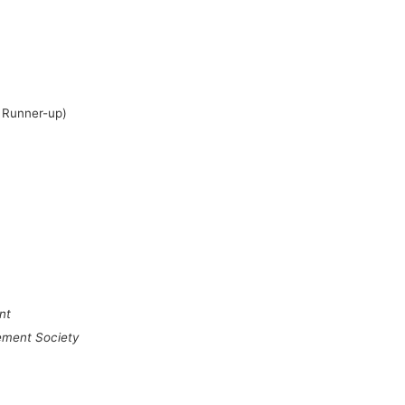
unner-up)
nt
ement Society