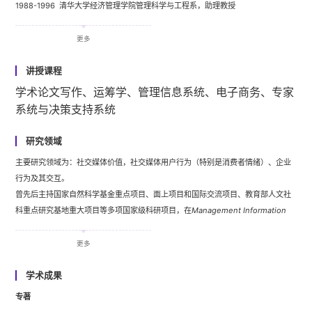
1988-1996 清华大学经济管理学院管理科学与工程系，助理教授
2009.02-2009.03 加拿大英属哥伦比亚大学商学院，访问学者
更多
2001.08-2001.12 美国麻省理工学院斯隆管理学院，访问学者
1997.08-1998.05 美国伊利诺伊大学香槟分校，Fullbright访问学者
讲授课程
1994.05-1994.09 加拿大滑铁卢大学，访问学者
学术论文写作、
运筹学、管理信息系统、电子商务、专家
系统与决策支持系统
2005-至今 CNAIS理事
2002-至今 AIS会员
研究领域
2014-至今 中国自动化学会经济与管理系统专业委员会秘书长
主要研究领域为：社交媒体价值，社交媒体用户行为（特别是消费者情绪）、企业
行为及其交互。
曾先后主持国家自然科学基金重点项目、面上项目和国际交流项目、教育部人文社
科重点研究基地重大项目等多项国家级科研项目，在
Management Information
Systems Quarterly
,
Information Systems Research
,
Production and
Operations Management
,
Journal of the Association of Information
更多
Systems
,
Electronic Commerce Research and Applications
,
Information &
Management
,
Communications of AIS
等管理信息系统国际顶级期刊及《管理科
学术成果
学学报》、《清华大学学报》等中文期刊等发表大量学术文章，并出版《电子商务
专著
教程》、《企业电子商务系统关键成功因素研究》等多部著作及教材。