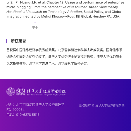
Lv,Zh.P.,
Huang,J.H.
et al. Chapter 12: Usage and performance of enterprise
黄京华教授曾作为美国Fulbright学者在美国伊利诺伊大学香槟分校从事研究，并先
micro-blogging: From the perspective of resourced-based view theory.
后在滑铁卢大学、美国MIT斯隆管理学院、加拿大英属哥伦比亚大学商学院、华盛
Handbook of Research on Technology Adoption
, Social Policy, and Global
Integration, edited by Mehdi Khosrow-Pour, IGI Global, Hershey PA, USA,
顿大学做访问学者。担任《信息系统学报》执行主编，中国系统工程学会、中国信
2017
息系统协会、中国信息经济学会理事，以及中国自动化学会经济与企业管理专业委
更多
黄京华,企业电子商务系统关键成功因素研究 清华大学出版社，2009
员会秘书长。
所获荣誉
研究项目
教材
曾获得中国信息经济学优秀成果奖，北京哲学和社会科学杰出成就奖，国际信息系
2021-2024，国家自然科学基金项目（主持人），“在线评论平台上消费者的情绪
电子商务教程 清华大学出版社，2010
统协会中国分会优秀论文奖，清华大学优秀博士论文指导教师，清华大学优秀硕士
及其社会关系与管理反馈对用户行为和企业绩效影响的机制”
论文指导教师，清华大学先进个人，清华经管学院科研奖。
2015-2019，国家自然科学基金重大项目（参与者），“大数据环境下商业管理“
英文期刊论文
2013－2016，国家自然科学基金项目（主持人）, “基于平台的企业微博商业价值研
究“
[1]Yu, Y. F., Wang, X.Y.,
Huang, J.H.
, Tan, Y. The pleasant visual path to
2013-2016，教育部人文社科重点研究基地重大项目（主持人），“社会化媒体对企
review helpfulness: Picture-evoked emotional valence and picture-text
业价值的研究”
alignment. Management Information Systems Quarterly, 2026, 50(1): 243-
2009－2012，国家自然科学重点基金项目（主持人），“信息系统采纳、扩散与商
268.
地址：北京市海淀区清华大学经济管理学
[2]Yu, Y. F., Wang, X.Y.,
Huang, J.H.
, Tan, Y. The pleasant visual path to
业价值机理研究“
版权所有 © 清华大学经济管理学院
院，100084
review helpfulness: Picture-evoked emotional valence and picture-text
2008-2010，国家自然科学基金项目（主持人），“企业电子商务价值驱动力及评
电话：010-6278 5515
alignment. Management Information Systems Quarterly, 2026, 50(1): 243-
价研究“
268.[1] Yu,Y.F., Yang,Y., Huang,J.H., Tan, Y. Unifying algorithmic and
2008-2010，国家自然科学基金国际合作项目（主持人），“中韩移动商务服务业
theoretical perspectives: Emotions in online reviews and sales. MIS