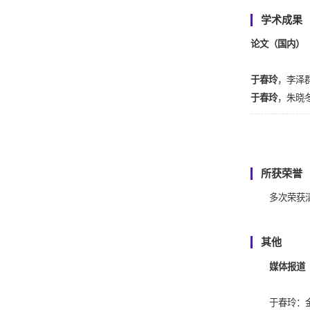
学术成果
论文（国内）
于春玲
，李泽
于春玲
，朱晓
于春玲
，马霖
于春玲
，周小
刘蕾、
于春玲
钱悦，
于春玲
所获荣誉
李飞，贺曦鸣
多次荣获
卷，第6期，60
于春玲
，李飞
其他
王霞，
于春玲
于春玲
，王霞,
媒体报道
于春玲
，“可复
于春玲
，王霞
于春玲：金