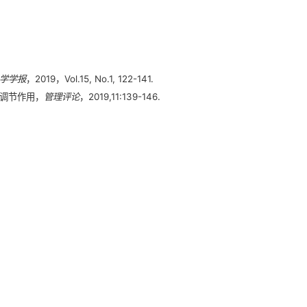
学学报
，2019，Vol.15, No.1, 122-141.
调节作用，
管理评论
，2019,11:139-146.
（6）：103-110.
1）：90-100.
济
，2015年2期.
顶级奢侈品品牌的多案例研究”，
南开管理评论
，2015年第18
2年6期，147-162.
年第44卷第6期，807-817.
卷，59-68.