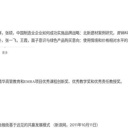
群，张硕，中国制造业企业如何成功实施品牌战略：北新建材案例研究，
营销科
冬，张一飞，王霞，面子意识与绿色产品购买意向：使用情境和价格相对水平的
青，红海营销战略：聚焦、突破和消减，
清华管理评论
，2018,11:48-55.
更多
寒，戴斐尧，顾客参与个性化定制对品牌资产增值的影响，
技术经济
，2018,37
、赵平，图文信息对消费者互动行为及品牌关系的影响，
管理科学
，2018,31（
，李飞，薛镭，贾思雪，新兴市场品牌成功进入发达市场的双案例研究，
技术经
，胡赛全，
于春玲
，“奢侈品品牌的形成和成长机理：基于欧洲150年以上历史
清华高管教育和
项目优秀课程创新奖、优秀教学奖和优秀责任教授奖。
EMBA
-70.
，薛镭，陈浩，中国企业成功品牌延伸的影响因素的案例研究，
管理世界
，201
，刘成斌，时间间隔与未来事件效价：解释水平的中介作用，
心理学报
，2012
 “如何设计有效的奖励推荐计划”，
管理学家
，2012年7期，22-25.
制的金融街”，
中欧管理评论
，2012年1期，96-104.
，包呼和，奖励推荐计划口碑对接收者的影响，
南开管理评论
，2011年4期，14
融街基于远见的共赢发展模式 （新浪网，2011年10月11日）