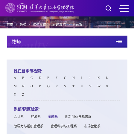
»
»
»
»
首页
教师
师资队伍
在职教师
金融系
Faculty
教师
姓氏首字母检索:
A
B
C
D
E
F
G
H
I
J
K
L
M
N
O
P
Q
R
S
T
U
V
W
X
Y
Z
系部/院区检索:
会计系
经济系
金融系
创新创业与战略系
领导力与组织管理系
管理科学与工程系
市场营销系