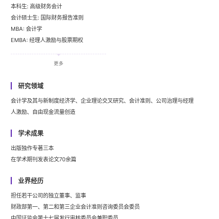
本科生: 高级财务会计
会计硕士生: 国际财务报告准则
MBA: 会计学
EMBA: 经理人激励与股票期权
博士生: 财务会计专题研究
EE（高管培训）: 与财务报表对话，经理人股权激励，公司治理，会计学原理等
更多
研究领域
会计学及其与新制度经济学、企业理论交叉研究、会计准则、公司治理与经理
人激励、自由现金流量创造
学术成果
出版独作专著三本
在学术期刊发表论文70余篇
业界经历
担任若干公司的独立董事、监事
财政部第一、第二和第三企业会计准则咨询委员会委员
中国证监会第十七届发行审核委员会兼职委员