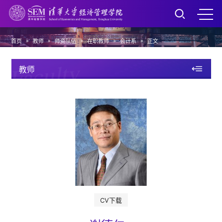
»
»
»
»
»
首页
教师
师资队伍
在职教师
会计系
正文
Faculty
教师
CV下载