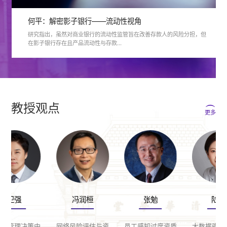
何平：解密影子银行——流动性视角
研究指出，虽然对商业银行的流动性监管旨在改善存款人的风险分担，但
在影子银行存在且产品流动性与存款...
教授观点
更多
冯润桓
张勉
陆瑶
中
网络风险评估与资
员工感知过度资质
大数据驱动债券风