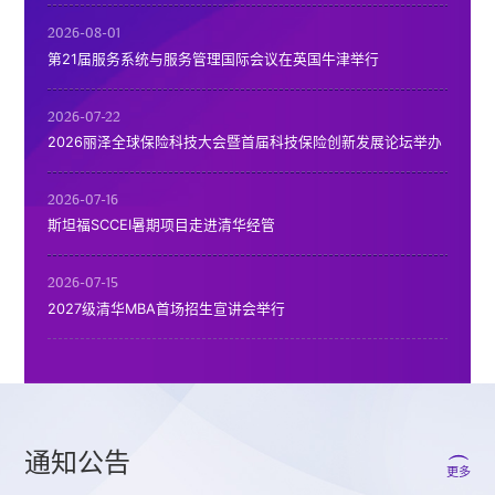
的经济类和管理类学术研究人才。随后，林志杰阐述了经管学院博士项目的
证券时报 | 清华十教授：从政府工作报告看中国发展“新”意
特色...
2026-08-01
第21届服务系统与服务管理国际会议在英国牛津举行
2026-03-13
证券时报 | 清华经管学院十位教授解读政府工作报告专版
2026-07-22
2026丽泽全球保险科技大会暨首届科技保险创新发展论坛举办
2026-03-12
《国家电网报》| 白重恩：构建新型电力系统，要用好“无形的...
2026-07-16
斯坦福SCCEI暑期项目走进清华经管
2026-03-12
求是网 | 白重恩：“内卷式”竞争怎么看、怎么治
2026-07-15
2027级清华MBA首场招生宣讲会举行
通知公告
更多