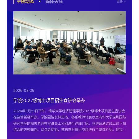
学院动态
媒体关注
更多 >
2026-05-25
2025-10-16
学院2027级博士项目招生宣讲会举办
央视 | 何立峰会见清华大学经济管理学院顾问委员会委员代
表
2026年5月21日下午，清华大学经济管理学院2027级博士项目招生宣讲会
在经管新楼举办。学院副院长林志杰、各系教师代表以及清华大学深圳国际
何立峰会见清华大学经济管理学院顾问委员会委员代表
研究生院的相关老师在宣讲会上分别进行详细介绍。宣讲会通过线上线下相
结合的方式举办。宣讲会伊始，林志杰对博士项目进行了整体介绍。他指
出，学院博士项目秉持“追求真理，崇尚科学”的教育理念，致力于培养顶尖
2026-03-13