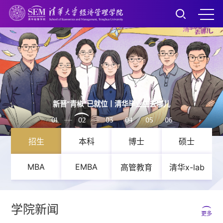
新晋“青椒”已就位丨清华毕业生去哪儿
01
02
03
04
05
06
招生
本科
博士
硕士
MBA
EMBA
高管教育
清华x-lab
学院新闻
更多