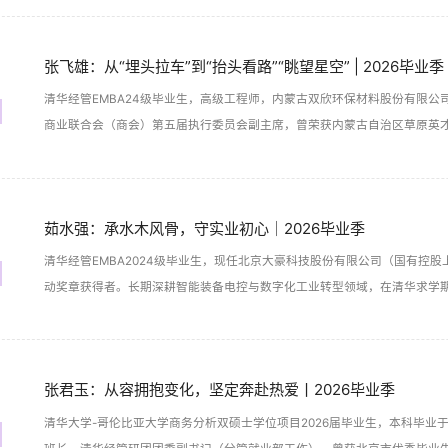
张飞雄：从“埋头拉车”到“抬头看路”“眺望星空” | 2026毕业季
清华经管EMBA24级毕业生，高级工程师，内蒙古双欣环保材料股份有限
商业联合会（商会）第五届执行委员会副主席，曾荣获内蒙古自治区草原英
力于打破国外技术垄断，推进新材料产业的绿色高质量发展。
茹水强：承水木风骨，守实业初心｜2026毕业季
清华经管EMBA2024级毕业生，现任北京大豪科技股份有限公司（国有控
动奖章获得者。长期深耕智能装备电控与数字化工业转型领域，在清华求学
实体智造的产业领军人。
张君玉：从容拥抱变化，坚定奔赴热爱丨2026毕业季
清华大学-哥伦比亚大学商务分析双硕士学位项目2026届毕业生，本科毕业