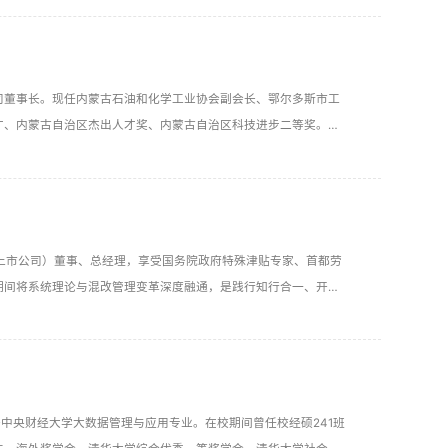
公司董事长。现任内蒙古石油和化学工业协会副会长、鄂尔多斯市工
才、内蒙古自治区杰出人才奖、内蒙古自治区科技进步二等奖。致
股上市公司）董事、总经理，享受国务院政府特殊津贴专家、首都劳
期间将系统理论与混改管理变革深度融通，是践行知行合一、开拓
于中央财经大学大数据管理与应用专业。在校期间曾任校经硕241班