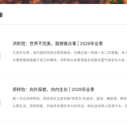
季
洪昕悦：世界不完美，我想做点事 | 2026毕业季
又至毕业季，清华园的风掠过紫荆操场，也拂过每一段独一无二的青春。有
与理想揉成独属于自己的模样。洪昕悦从经管课堂走向联合国气候变化大会
长路。她的故事藏着最真诚的答案：不必追赶他人的脚步，在一次次尝试中
郑梓怡：向外探索，向内生长 | 2026毕业季
第一次见到郑梓怡，很容易先注意到她“体育生”的身份：篮球、橄榄球、教
认真生活、持续探索，并始终充满生命力的状态。她在运动场上挥洒汗水，
门电影课重新思考如何面对世界。体育、学习、实习、社工、旅行，这些经
我与世界的理解。