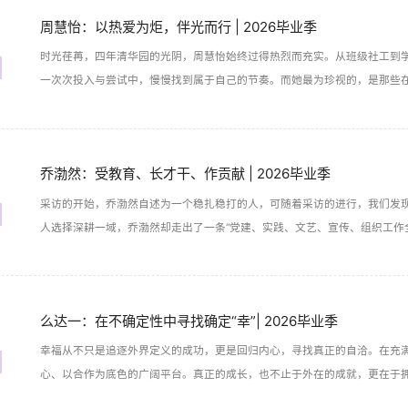
周慧怡：以热爱为炬，伴光而行 | 2026毕业季
时光荏苒，四年清华园的光阴，周慧怡始终过得热烈而充实。从班级社工到学
一次次投入与尝试中，慢慢找到属于自己的节奏。而她最为珍视的，是那些
她在清华园最温暖的记忆。
乔渤然：受教育、长才干、作贡献 | 2026毕业季
采访的开始，乔渤然自述为一个稳扎稳打的人，可随着采访的进行，我们发现
人选择深耕一域，乔渤然却走出了一条“党建、实践、文艺、宣传、组织工作
求完美、凡事亲力亲为的人，在跌跌撞撞中学会了放手与自洽。这不仅是一
生活意义的成长志。
么达一：在不确定性中寻找确定“幸”| 2026毕业季
幸福从不只是追逐外界定义的成功，更是回归内心，寻找真正的自洽。在充
心、以合作为底色的广阔平台。真正的成长，也不止于外在的成就，更在于
能力。