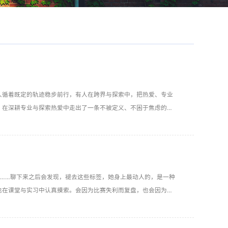
人循着既定的轨迹稳步前行，有人在跨界与探索中，把热爱、专业
，在深耕专业与探索热爱中走出了一条不被定义、不困于焦虑的成
认清自我，就能走出属于自己的肆意人生。
练……聊下来之后会发现，褪去这些标签，她身上最动人的，是一种
也在课堂与实习中认真摸索。会因为比赛失利而复盘，也会因为一
历在她身上并不割裂，而是在成长过程中交织融合，塑造着她对自