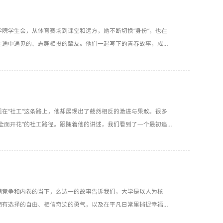
院学生会，从体育赛场到课堂和远方，她不断切换“身份”，也在
在途中遇见的、志趣相投的挚友。他们一起写下的青春故事，成为
在“社工”这条路上，他却展现出了截然相反的激进与果敢。很多
全面开花”的社工路径。跟随着他的讲述，我们看到了一个最初追
份社工履历的总结，更是一个年轻人在真实世界里探索，最终寻得
满竞争和内卷的当下，么达一的故事告诉我们，大学是以人为核
拥有选择的自由、相信奇迹的勇气，以及在平凡日常里捕捉幸福的