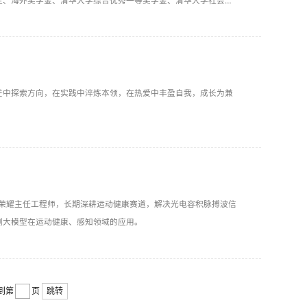
生、海外奖学金、清华大学综合优秀一等奖学金、清华大学社会工
茫中探索方向，在实践中淬炼本领，在热爱中丰盈自我，成长为兼
任荣耀主任工程师，长期深耕运动健康赛道，解决光电容积脉搏波信
侧大模型在运动健康、感知领域的应用。
到第
页
跳转