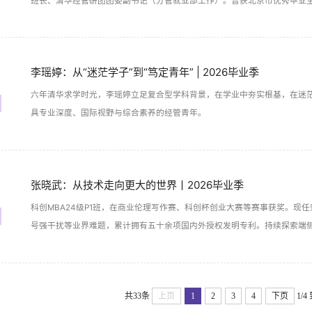
班长、清华经管研团团委副书记（分管就业部工作）。曾获北京市优秀毕业
作优秀奖学金。毕业后，她将入职泰康资产，从事股票研究工作。
李瑶婷：从“迷茫学子”到“笃定青年” | 2026毕业季
六年清华求学时光，李瑶婷立足复合型学科背景，在学业中夯实根基，在迷
具专业深度、国际视野与综合素养的经管青年。
张晓武：从技术走向更大的世界丨2026毕业季
科创MBA24级P1班，在商业伦理写作赛、科创杯创业大赛等赛事获奖。现
号强干扰等业界难题，累计拥有五十余项国内外授权发明专利。持续探索端
共33条
上页
1
2
3
4
下页
1/4