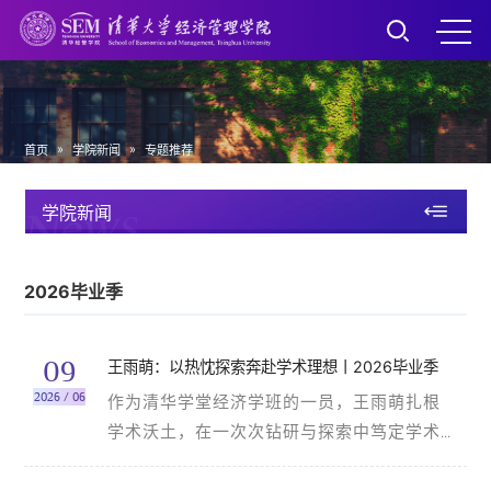
»
»
首页
学院新闻
专题推荐
News
学院新闻
2026毕业季
09
王雨萌：以热忱探索奔赴学术理想丨2026毕业季
2026 / 06
作为
清华学堂经济学班
的一员，王雨萌扎根
学术沃土，在一次次钻研与探索中笃定学术
理想；她跳出书本边界，在实践与志愿中触
摸现实；她深耕社工，在学术传播与活动筹