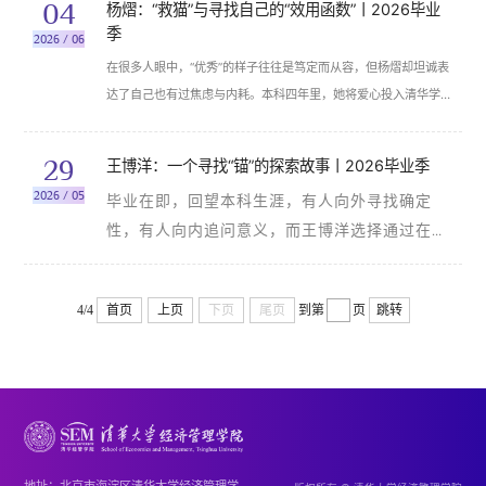
04
杨熠：“救猫”与寻找自己的“效用函数”丨2026毕业
备中传递热忱。从初入校园时埋头钻研书本
季
2026 / 06
知识，到逐渐走上经济学的学术与科研之
在很多人眼中，“优秀”的样子往往是笃定而从容，但杨熠
却坦诚表
道，再到如今从容奔赴学术前路，并帮助更
达了
自己也有过焦虑与内耗。本科四年里，她将爱心投入清华学生
多学子探索科研，王雨萌的四年本科时光，
小动物保护协会（简称“小动保”），在一次次救助、取舍与责任中
是一场循序渐进的自我沉淀与成长蜕变。
学会成长；也在迷茫与孤独中逐渐明白：人生不存在适用于所有人
29
王博洋：一个寻找“锚”的探索故事丨2026毕业季
的“最优解”。比起走一条被普遍认可的路，更重要的，是理解自己
2026 / 05
毕业在即，回望本科生涯，有人向外寻找确定
真正想成为什么样的人。
性，有人向内追问意义，而王博洋选择通过在大
学生活中寻找诸多“锚点”，探索世界、认知自
我。学业、社工、志愿、职发，这些看似分散的
4/4
首页
上页
下页
尾页
到第
页
跳转
经历，在四年里并行展开。他既有社会服务中
“为爱发电”的热忱，也有面对多样选择时的果
敢。在这里，我们看到的不只是丰富的履历，更
是一个在不确定性中寻找“锚点”的探索故事。
地址：北京市海淀区清华大学经济管理学